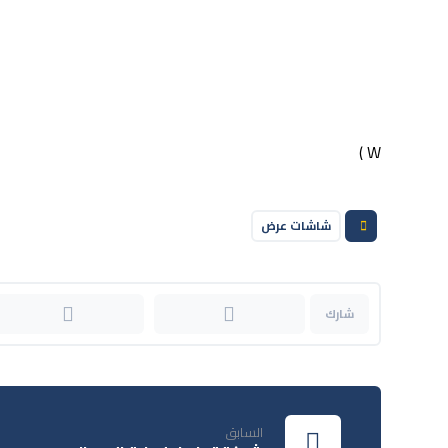
W )
شاشات عرض
السابق