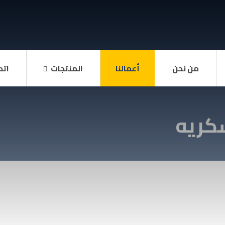
من نحن
أعمالنا
المنتجات
اتص
سكريه