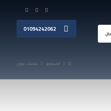
01094242062
ال
المشاريع
شاشات عرض