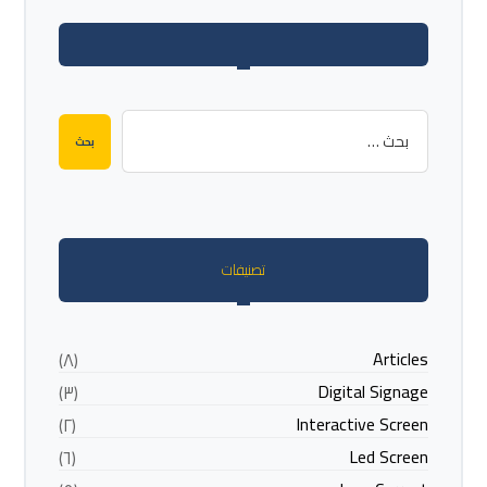
تصنيفات
Articles
(٨)
Digital Signage
(٣)
Interactive Screen
(٢)
Led Screen
(٦)