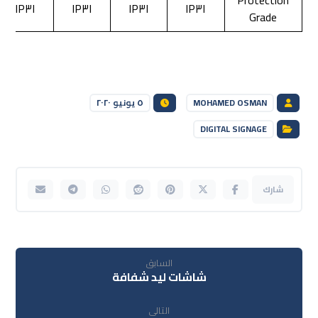
Protection
IP٣١
IP٣١
IP٣١
IP٣١
Grade
MOHAMED OSMAN
٥ يونيو ٢٠٢٠
DIGITAL SIGNAGE
السابق
شاشات ليد شفافة
التالى