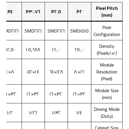
Pixel Pitch
P٤
P٣.٠٧٦
P٢.٥
P٢
(mm)
Pixel
SMD٢١٢١
SMD٢١٢١
SMD٢١٢١
SMD١٥١٥
Configuration
Density
٦٢,٥٠٠
١٠٥,٦٨٨
١٦٠,٠٠٠
٢٥٠,٠٠٠
(Pixels/㎡)
Module
٨٠×٤٠
١٠٤×٥٢
١٢٨×٦٤
١٦٠×٨٠
Resolution
(Pixel)
Module Size
٣٢٠×١٦٠
٣٢٠×١٦٠
٣٢٠×١٦٠
٣٢٠×١٦٠
(mm)
Driving Mode
١/٢٠
١/٢٦
١/٣٢
١/٤٠
(Duty)
Cabinet Size