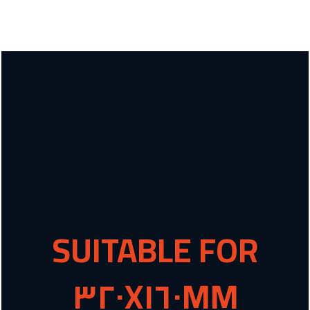
SUITABLE FOR
٣٢٠X١٦٠MM