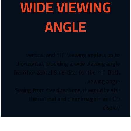
WIDE VIEWING
ANGLE
Viewing angle is up to ١٢٠° vertical and
horizontal, providing a wide viewing angle.
Both ١٢٠° from horizontal & vertical for the
viewing angle.
Seeing from five directions, it would be still
the natural and clear image in an LED
display