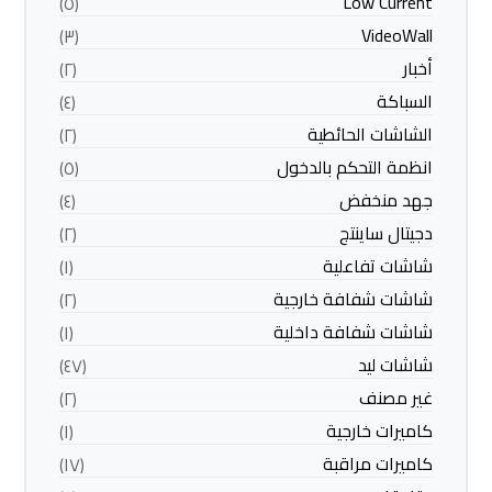
Low Current
(٥)
VideoWall
(٣)
أخبار
(٢)
السباكة
(٤)
الشاشات الحائطية
(٢)
انظمة التحكم بالدخول
(٥)
جهد منخفض
(٤)
دجيتال ساينتج
(٢)
شاشات تفاعلية
(١)
شاشات شفافة خارجية
(٢)
شاشات شفافة داخلية
(١)
شاشات ليد
(٤٧)
غير مصنف
(٢)
كاميرات خارجية
(١)
كاميرات مراقبة
(١٧)