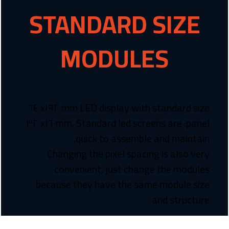
STANDARD SIZE
MODULES
٦٤٠x١٩٢٠mm LED display with standard size
panel: ٣٢٠x١٦٠mm. Standard led screens are
quick to assemble and maintain.
Changing the pixel spacing is also very
convenient, just change the modules
because they have the same module size
and structure