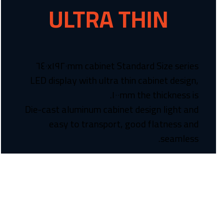
ULTRA THIN
٦٤٠x١٩٢٠mm cabinet Standard Size series
LED display with ultra thin cabinet design,
the thickness is ١٠٠mm.
Die-cast aluminum cabinet design light and
easy to transport, good flatness and
seamless.