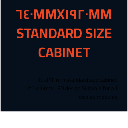
٦٤٠MMX١٩٢٠MM
STANDARD SIZE
CABINET
٦٤٠x١٩٢٠mm standard size cabinet
design.Suitable for all ٣٢٠x١٦٠mm LED
display modules