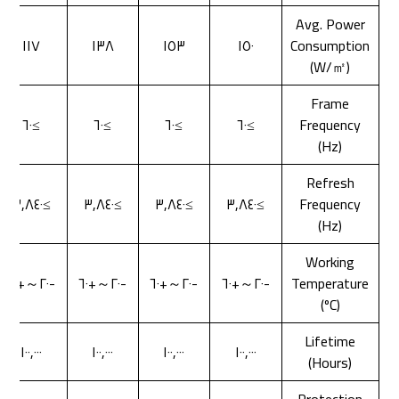
Avg. Power
١١٧
١٣٨
١٥٣
١٥٠
Consumption
(W/㎡)
Frame
≥٦٠
≥٦٠
≥٦٠
≥٦٠
Frequency
(Hz)
Refresh
≥٣,٨٤٠
≥٣,٨٤٠
≥٣,٨٤٠
≥٣,٨٤٠
Frequency
(Hz)
Working
-٢٠～+٦٠
-٢٠～+٦٠
-٢٠～+٦٠
-٢٠～+٦٠
Temperature
(ºC)
Lifetime
١٠٠,٠٠٠
١٠٠,٠٠٠
١٠٠,٠٠٠
١٠٠,٠٠٠
(Hours)