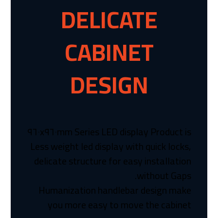
DELICATE
CABINET
DESIGN
٩٦٠x٩٦٠mm Series LED display Product is
Less weight led display with quick locks,
delicate structure for easy installation
without Gaps.
Humanization handlebar design make
you more easy to move the cabinet