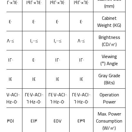
٦٤٠×١٩٢٠
٦٤٠×١٩٢٠
٦٤٠×١٩٢٠
٦٤٠×١٩٢٠
(mm)
Cabinet
٤٠
٤٠
٤٠
٤٠
Weight (KG)
Brightness
≥٨٠٠
≥١,٠٠٠
≥١,٠٠٠
≥٨٠٠
(CD/㎡)
Viewing
١٢٠
٤٠
١٢٠
١٢٠
Angle (°)
Gray Grade
١٤
١٤
١٤
١٤
(Bits)
AC١٠٠-٢٤٠V
AC١٠٠-٢٤٠V
AC١٠٠-٢٤٠V
AC١٠٠-٢٤٠V
Operation
٥٠-٦٠Hz
٥٠-٦٠Hz
٥٠-٦٠Hz
٥٠-٦٠Hz
Power
Max. Power
٣٥١
٤١٣
٤٥٧
٤٣٩
Consumption
(W/㎡)