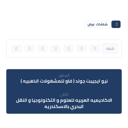
شاشات عرض
السابق
نيو ايجيبت جولد ( فاو للمشغولات الذهبيه )
التالى
الاكاديميه العربيه للعلوم و التكنولوجيا و النقل
البحري بالاسكندريه