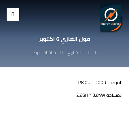
مول الغازي 6 اكتوبر
المشاريع
شاشات عرض
ااموديل P8 OUT DOOR
المساحة 2.88H * 3.84W