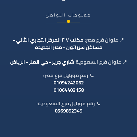
معلومات التواصل
📍
عنوان فرع مصر:
مكتب ٢٠٧ المركز التجاري الثاني -
مساكن شيراتون - مصر الجديدة
📍
عنوان فرع السعودية
شاري جرير - حي الملز - الرياض
📞
رقم موبايل فرع مصر:
01094242062
01064403158
📞
رقم موبايل فرع السعودية:
0569892349