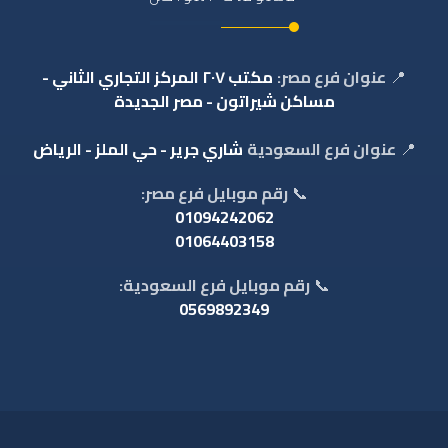
📍
عنوان فرع مصر:
مكتب ٢٠٧ المركز التجاري الثاني -
مساكن شيراتون - مصر الجديدة
📍
عنوان فرع السعودية
شاري جرير - حي الملز - الرياض
📞
رقم موبايل فرع مصر:
01094242062
01064403158
📞
رقم موبايل فرع السعودية:
0569892349