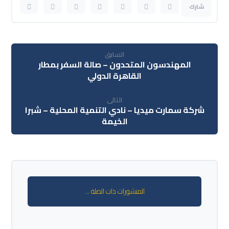
السابق
المهندسون المتحدون – صالة السفر بمطار
القاهرة الدولي
التالى
شركة سمارت ميديا – نادي التنمية المحلية – شبرا
الخيمة
المنشورات ذات الصلة ...