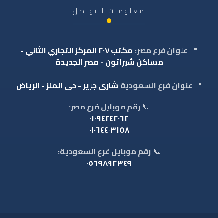
معلومات التواصل
📍
عنوان فرع مصر:
مكتب ٢٠٧ المركز التجاري الثاني -
مساكن شيراتون - مصر الجديدة
📍
عنوان فرع السعودية
شاري جرير - حي الملز - الرياض
📞
رقم موبايل فرع مصر:
٠١٠٩٤٢٤٢٠٦٢
٠١٠٦٤٤٠٣١٥٨
📞
رقم موبايل فرع السعودية:
٠٥٦٩٨٩٢٣٤٩