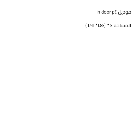
موديل p٤ in door
المساحة ٤ * (١.٤٤*١.٩٢ )