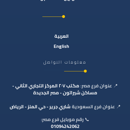
العربية
English
معلومات التواصل
📍
عنوان فرع مصر:
مكتب ٢٠٧ المركز التجاري الثاني -
مساكن شيراتون - مصر الجديدة
📍
عنوان فرع السعودية
شاري جرير - حي الملز - الرياض
📞
رقم موبايل فرع مصر:
01094242062