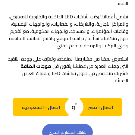
التنفيذ.
تشمل أعمالنا تركيب شاشات LED الداخلية والخارجية للمعارض،
والمراكز التجارية، والشركات، والفعاليات، والواجهات الإعلانية،
وقاعات المؤتمرات، والمساجد، والجهات الحكومية، مع تقديم
حلول متكاملة تبدأ من دراسة الموقع واختيار الشاشة المناسبة
وحتى التركيب والبرمجة والدعم الفني.
استعرض بعضًا من مشاريعنا المنفذة، وتعرّف على جودة التنفيذ
التي جعلت العديد من عملائنا يثقون في
موجات الطاقة
كشريك متخصص في حلول شاشات LED وتقنيات العرض
الحديثة.
أو
اتصال - مصر
اتصال - السعودية
شاهد المشاريع الأخري