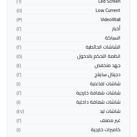
Led Screen
(٦)
Low Current
(٥)
VideoWall
(٣)
أخبار
(٢)
السباكة
(٤)
الشاشات الحائطية
(٢)
انظمة التحكم بالدخول
(٥)
جهد منخفض
(٤)
دجيتال ساينتج
(٢)
شاشات تفاعلية
(١)
شاشات شفافة خارجية
(٢)
شاشات شفافة داخلية
(١)
شاشات ليد
(٤٧)
غير مصنف
(٢)
كاميرات خارجية
(١)