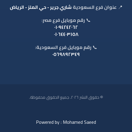
📍
عنوان فرع السعودية
شاري جرير - حي الملز - الرياض
📞
رقم موبايل فرع مصر:
٠١٠٩٤٢٤٢٠٦٢
٠١٠٦٤٤٠٣١٥٨
📞
رقم موبايل فرع السعودية:
٠٥٦٩٨٩٢٣٤٩
© حقوق النشر ٢٠٢٦. جميع الحقوق محفوظة.
Powered by : Mohamed Saeed