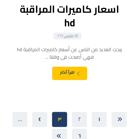
اسعار كاميرات المراقبة
hd
٢٤ مارس ٢٠٢١
يبحث العديد من الناس عن أسعار كاميرات المراقبة hd
فهي أصبحت فى وقتنا ...
اقرأ أكثر
…
٤
٣
٢
١
٦