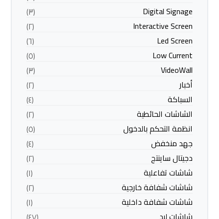
Digital Signage
(٣)
Interactive Screen
(٢)
Led Screen
(٦)
Low Current
(٥)
VideoWall
(٣)
أخبار
(٢)
السباكة
(٤)
الشاشات الحائطية
(٢)
انظمة التحكم بالدخول
(٥)
جهد منخفض
(٤)
دجيتال ساينتج
(٢)
شاشات تفاعلية
(١)
شاشات شفافة خارجية
(٢)
شاشات شفافة داخلية
(١)
شاشات ليد
(٤٧)