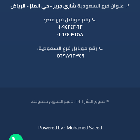
📍
عنوان فرع السعودية
شاري جرير - حي الملز - الرياض
📞
رقم موبايل فرع مصر:
٠١٠٩٤٢٤٢٠٦٢
٠١٠٦٤٤٠٣١٥٨
📞
رقم موبايل فرع السعودية:
٠٥٦٩٨٩٢٣٤٩
© حقوق النشر ٢٠٢٦. جميع الحقوق محفوظة.
Powered by : Mohamed Saeed