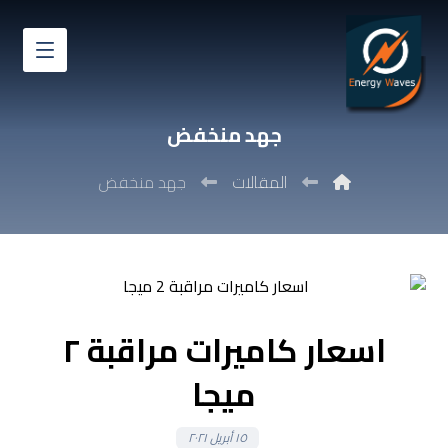
جهد منخفض
المقالات
جهد منخفض
اسعار كاميرات مراقبة ٢
ميجا
١٥ أبريل ٢٠٢١