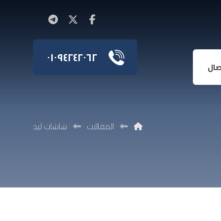
٠١٠٩٤٢٤٢٠٦٢
صال
المقالات
شاشات ليد