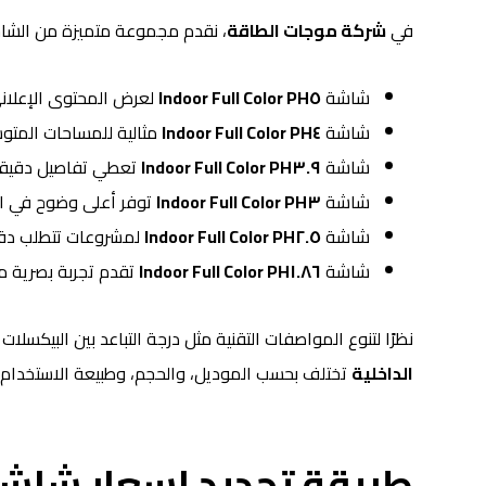
في
شركة موجات الطاقة
، نقدم مجموعة متميزة من الشاشا
شاشة
PH٥ Indoor Full Color
لعرض المحتوى الإعلان
شاشة
PH٤ Indoor Full Color
مثالية للمساحات المتو
شاشة
PH٣.٩ Indoor Full Color
تعطي تفاصيل دقيقة 
شاشة
PH٣ Indoor Full Color
توفر أعلى وضوح في ال
شاشة
PH٢.٥ Indoor Full Color
لمشروعات تتطلب دقة
شاشة
PH١.٨٦ Indoor Full Color
تقدم تجربة بصرية مذ
نظرًا لتنوع المواصفات التقنية مثل درجة التباعد بين البيكسلات (Pixel Pitch) وجودة الألوان، فإ
الداخلية
تختلف بحسب الموديل، والحجم، وطبيعة الاستخدام.
طريقة تحديد اسعار شاشا