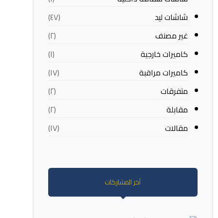
شاشات ليد
(٤٧)
غير مصنف
(٢)
كاميرات خارجية
(١)
كاميرات مراقبة
(١٧)
متفرقات
(٢)
مقابلة
(٢)
مقالات
(١٧)
آخر المشاركات