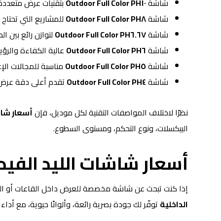
شاشة
PH١٠ Outdoor Full Color
بتقنيات عرض متعددة (١/٨ – ١/٤ – /٢
شاشة
PH٨ Outdoor Full Color
للمشاريع التي تحتاج 
شاشة
PH٦.٦٧ Outdoor Full Color
لتوازن رائع بين ال
شاشة
PH٦ Outdoor Full Color
عالية الكفاءة والرؤ
شاشة
PH٥ Outdoor Full Color
مناسبة للمجالات الإع
شاشة
PH٤ Outdoor Full Color
تقدم أعلى دقة عرض 
نظرًا لاختلاف المواصفات التقنية لكل موديل، فإن
أسعار شاش
البيكسلات، ونوع التحكم، ومستوى السطوع.
أسعار شاشات الليد الفيدي
إذا كنت تبحث عن شاشة مخصصة للعرض داخل القاعات أو الم
الداخلية
توفّر لك جودة بصرية رائعة، وألوانًا حيوية، مع أداء