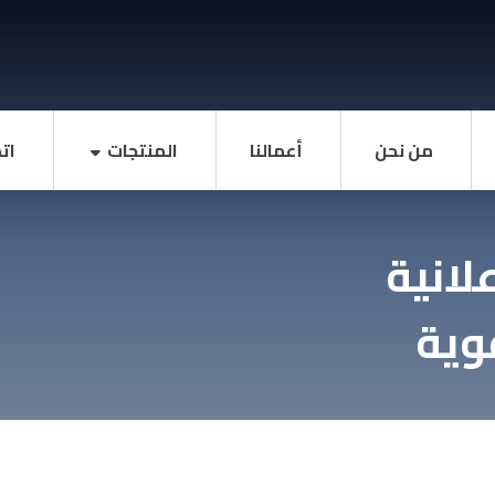
من نحن
أعمالنا
المنتجات
ات
انية
وية