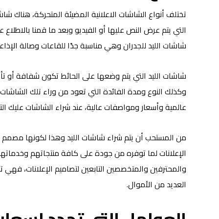
تختلف أنواع الشاشات الاعلانية المضيئة المتحركة، هناك ش
التي يتم عرض النص عليها أو الفيديو وبعد ما قمنا بالاطلاع
شاشات الليد للجدران وهي مناسبة جدًا للقاعات وصالة الإذاعة
شاشات الليد التي يتم وضعها على الحائط تكون شفافة أو ت
وكذلك النوع ومدة الفائدة التي تعود من وراء تلك الشاشات،
عالمية وأسعار ومواصفات عالية، عند شراء الشاشات عليك التأكد
من المستحب أن يتم شراء شاشات الليد وهذا لكونها مصمم بج
الإعلانات لما توفره من جودة على كافة منتجاتهم وخدماتهم
والمحترفين والمتخصصين التابعين لتصاميم الإعلانات، فهي تك
العديد من الأموال.