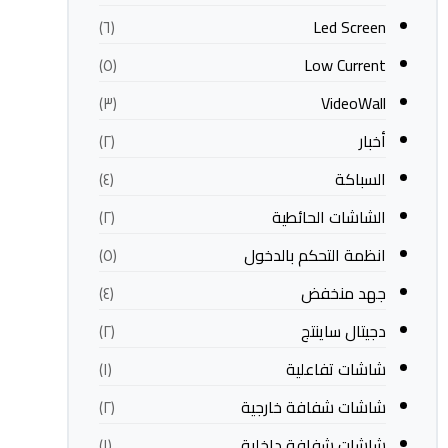
Led Screen
(٦)
Low Current
(٥)
VideoWall
(٣)
أخبار
(٢)
السباكة
(٤)
الشاشات الحائطية
(٢)
انظمة التحكم بالدخول
(٥)
جهد منخفض
(٤)
دجيتال ساينتج
(٢)
شاشات تفاعلية
(١)
شاشات شفافة خارجية
(٢)
شاشات شفافة داخلية
(١)