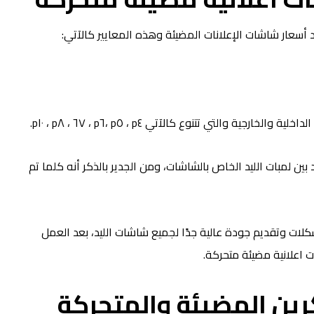
أسعار شاشات الإعلانات المضيئة وهذه المعايير كالآتي:
 والتي تتنوع كالآتي p٤ ، p٥ ،p٦ ، ٦٧ ، p٨ ، p١٠.
P هي المسافة التي توجد بين لمبات الليد الخاص بالشاشات، ومن الجدير بالذكر أنه كلما تم
كلات وتقديم جودة عالية جدًا لجميع شاشات الليد، بعد العمل
 اعلانية مضيئة متحركة.
ين المضيئة والمتحركة