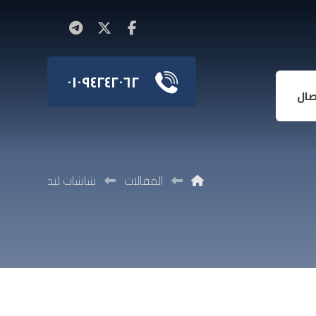
٠١٠٩٤٢٤٢٠٦٢
صال
المقالات
شاشات ليد