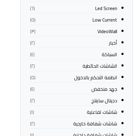
Led Screen
(٦)
Low Current
(٥)
VideoWall
(٣)
أخبار
(٢)
السباكة
(٤)
الشاشات الحائطية
(٢)
انظمة التحكم بالدخول
(٥)
جهد منخفض
(٤)
دجيتال ساينتج
(٢)
شاشات تفاعلية
(١)
شاشات شفافة خارجية
(٢)
شاشات شفافة داخلية
(١)