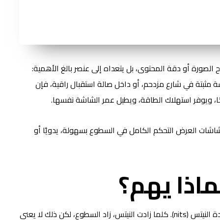
ح الصورة أو دقة المحتوى، بل يتعداه إلى عنصر بالغ الأهمية:
ة مثبتة في شارع مزدحم، أو داخل صالة استقبال راقية، فإن
، ويوفر استهلاك الطاقة، ويطيل عمر الشاشة نفسها.
اشات العرض التحكم الكامل في السطوع بسهولة، يدويًا أو
اذا يهم؟
السطوع هو كمية الضوء التي تصدرها الشاشة، ويُقاس بوحدة النيتس (nits). كلما زادت النيتس، زاد السطوع، لكن ذلك لا يعني