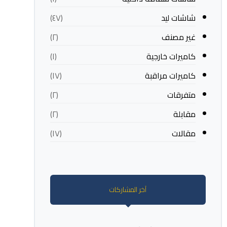
شاشات ليد
(٤٧)
غير مصنف
(٢)
كاميرات خارجية
(١)
كاميرات مراقبة
(١٧)
متفرقات
(٢)
مقابلة
(٢)
مقالات
(١٧)
آخر المشاركات