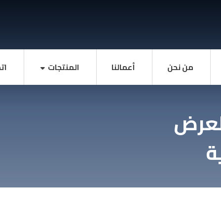
من نحن
أعمالنا
المنتجات
ات
لعرض
ة